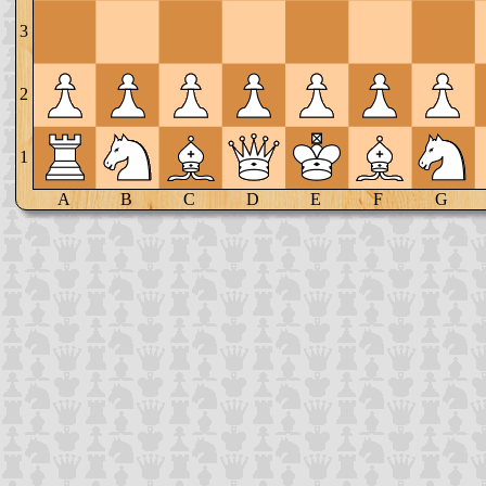
3
2
1
A
B
C
D
E
F
G