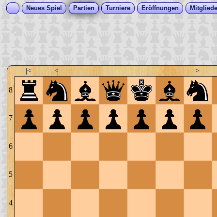
Neues Spiel
Partien
Turniere
Eröffnungen
Mitgliede
|<
<
>
8
7
6
5
4