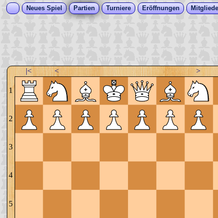
Neues Spiel
Partien
Turniere
Eröffnungen
Mitgliede
|<
<
>
1
2
3
4
5