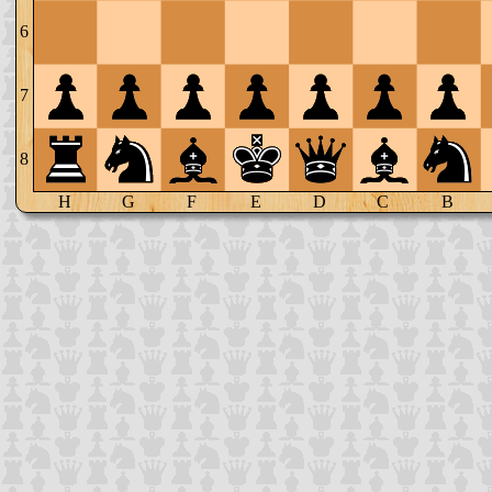
6
7
8
H
G
F
E
D
C
B