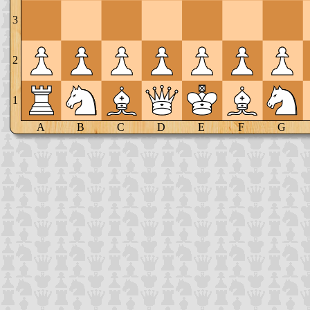
3
2
1
A
B
C
D
E
F
G