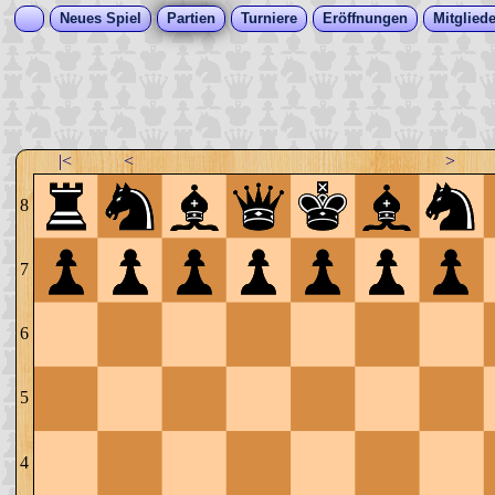
Neues Spiel
Partien
Turniere
Eröffnungen
Mitgliede
|<
<
>
8
7
6
5
4