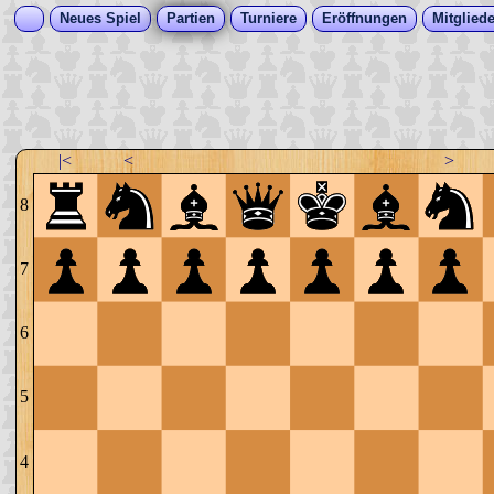
Neues Spiel
Partien
Turniere
Eröffnungen
Mitgliede
|<
<
>
8
7
6
5
4