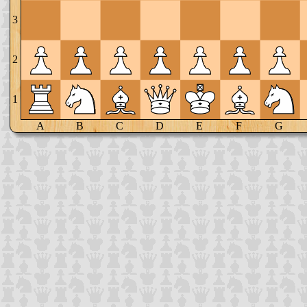
3
2
1
A
B
C
D
E
F
G