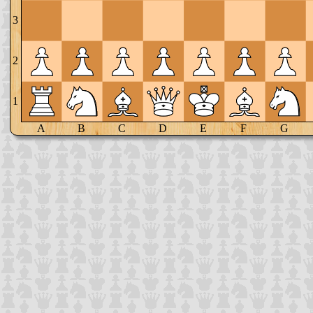
3
2
1
A
B
C
D
E
F
G