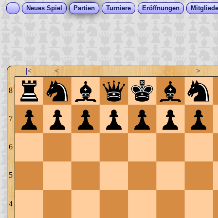
Neues Spiel
Partien
Turniere
Eröffnungen
Mitgliede
|<
<
>
8
7
6
5
4