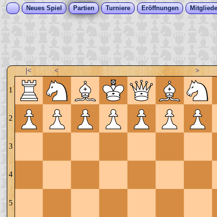
Neues Spiel
Partien
Turniere
Eröffnungen
Mitgliede
|<
<
>
1
2
3
4
5