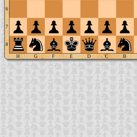
6
7
8
H
G
F
E
D
C
B