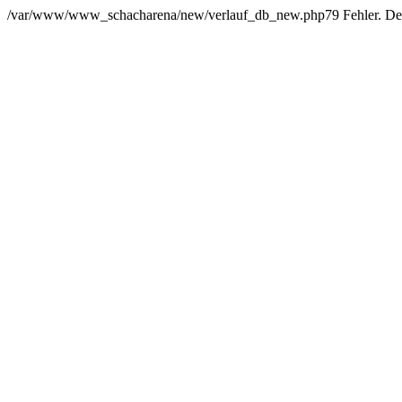
/var/www/www_schacharena/new/verlauf_db_new.php79 Fehler. Der Us