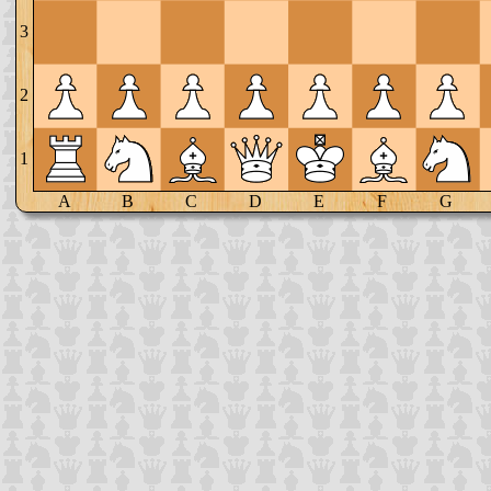
3
2
1
A
B
C
D
E
F
G