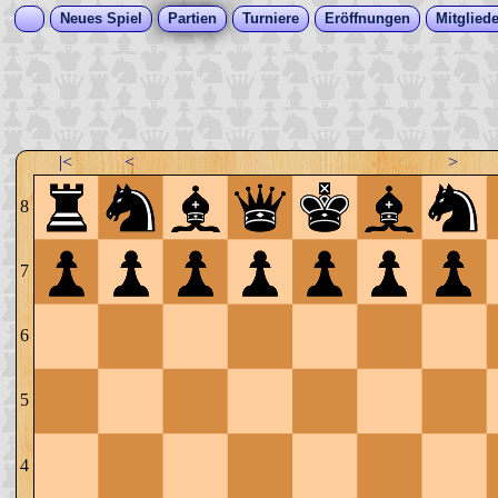
Neues Spiel
Partien
Turniere
Eröffnungen
Mitgliede
|<
<
>
8
7
6
5
4