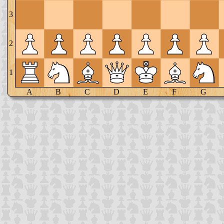
3
2
1
A
B
C
D
E
F
G