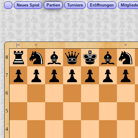
Neues Spiel
Partien
Turniere
Eröffnungen
Mitgliede
|<
<
>
8
7
6
5
4