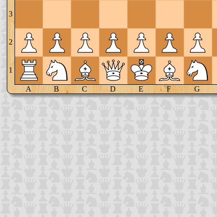
3
2
1
A
B
C
D
E
F
G