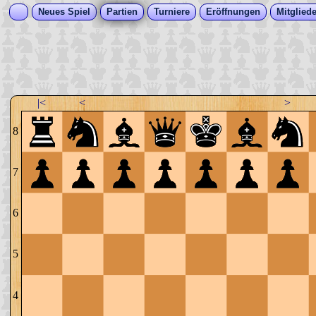
Neues Spiel
Partien
Turniere
Eröffnungen
Mitgliede
|<
<
>
8
7
6
5
4