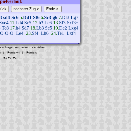
pielverlauf:
Dxd4
Sc6
5.
Dd1
Sf6
6.
Sc3
g6
7.
Df3
Lg7
Sxe4
11.
Ld4
Sc5
12.
h3
Le6
13.
Sf3
Sxf3+
4
Tc8
17.
h4
Sd7
18.
Lb3
Se5
19.
De2
Lxg4
O-O-O
Le4
23.
Sf4
Lh6
24.
Te1
Lxf4+
 = schlagen en passant, - = ziehen
(=) = Remis w {=} = Remis s
#1
#2
-
#3