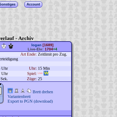
Sonstiges
Account
erlauf - Archiv
logan
[1689]
Live-Elo:
1704
+4
Art Ende:
Zeitlimit pro Zug.
erteidigung
6 Uhr
Uhr:
15 Min
7 Uhr
Spiel:
 Sek.
Züge:
25
Brett drehen
Variantenbrett
Export to PGN (download)