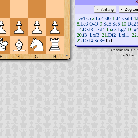
S
1.
e4
c5
2.
Lc4
d6
3.
d4
cxd4
4.
8.
Le3
O-O
9.
Sd5
Se5
10.
De2
14.
Dxf3
Lxd4
15.
c3
Lg7
16.
g
20.
f3
Lxf3
21.
Df2
Lxh1
22.
25.
Dxf4
Sd3+
0:1
x = schlagen, e.p.
+ = Schach, 
E
F
G
H
*