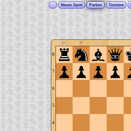
Neues Spiel
Partien
Turniere
|<
<
8
7
6
5
4