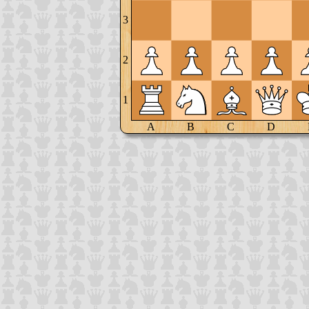
3
2
1
A
B
C
D