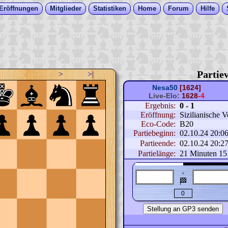
Eröffnungen
Mitglieder
Statistiken
Home
Forum
Hilfe
Partiev
>
>|
Nesa50
[1624]
Live-Elo:
1628
-4
Ergebnis:
0 - 1
Eröffnung:
Sizilianische V
Eco-Code:
B20
Partiebeginn:
02.10.24 20:0
Partieende:
02.10.24 20:2
Partielänge:
21 Minuten 15
+
🏁