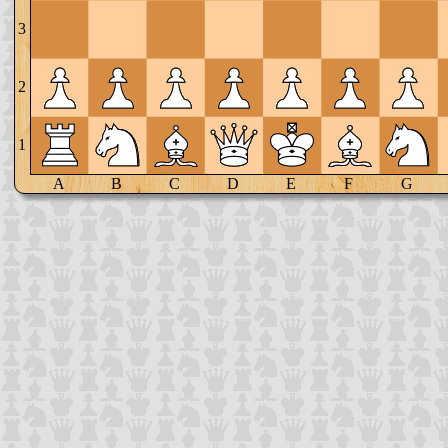
3
2
1
A
B
C
D
E
F
G