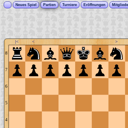
Neues Spiel
Partien
Turniere
Eröffnungen
Mitgliede
|<
<
>
8
7
6
5
4