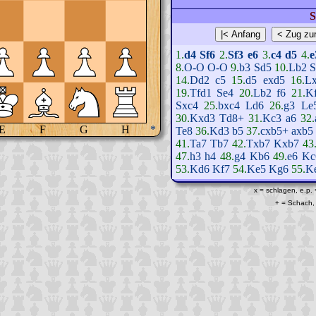
S
1.
d4
Sf6
2.
Sf3
e6
3.
c4
d5
4.
e
8.
O-O
O-O
9.
b3
Sd5
10.
Lb2
S
14.
Dd2
c5
15.
d5
exd5
16.
L
19.
Tfd1
Se4
20.
Lb2
f6
21.
K
Sxc4
25.
bxc4
Ld6
26.
g3
Le
30.
Kxd3
Td8+
31.
Kc3
a6
32.
E
F
G
H
*
Te8
36.
Kd3
b5
37.
cxb5+
axb5
41.
Ta7
Tb7
42.
Txb7
Kxb7
43
47.
h3
h4
48.
g4
Kb6
49.
e6
Kc
53.
Kd6
Kf7
54.
Ke5
Kg6
55.
K
x = schlagen, e.p.
+ = Schach, 