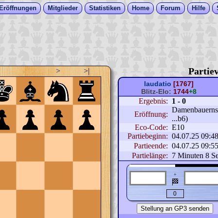
Eröffnungen
Mitglieder
Statistiken
Home
Forum
Hilfe
Partiev
>
>|
laudatio
[1767]
Blitz-Elo:
1744
+8
Ergebnis:
1 - 0
Damenbauernspi
Eröffnung:
...b6)
Eco-Code:
E10
Partiebeginn:
04.07.25 09:4
Partieende:
04.07.25 09:5
Partielänge:
7 Minuten 8 Se
+
🏁