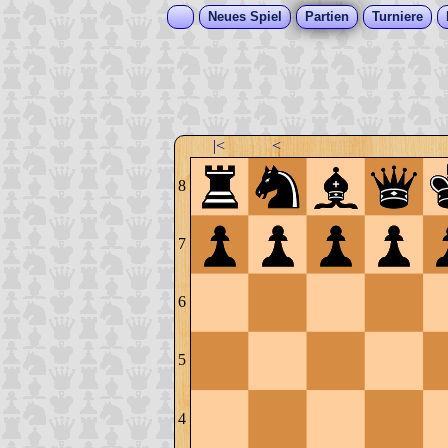
Neues Spiel
Partien
Turniere
|<
<
8
7
6
5
4