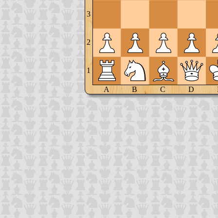
3
2
1
A
B
C
D