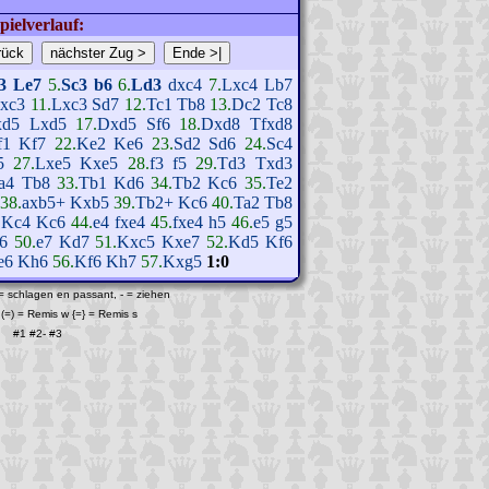
pielverlauf:
3
Le7
5.
Sc3
b6
6.
Ld3
dxc4
7.
Lxc4
Lb7
xc3
11.
Lxc3
Sd7
12.
Tc1
Tb8
13.
Dc2
Tc8
xd5
Lxd5
17.
Dxd5
Sf6
18.
Dxd8
Tfxd8
f1
Kf7
22.
Ke2
Ke6
23.
Sd2
Sd6
24.
Sc4
5
27.
Lxe5
Kxe5
28.
f3
f5
29.
Td3
Txd3
a4
Tb8
33.
Tb1
Kd6
34.
Tb2
Kc6
35.
Te2
38.
axb5+
Kxb5
39.
Tb2+
Kc6
40.
Ta2
Tb8
.
Kc4
Kc6
44.
e4
fxe4
45.
fxe4
h5
46.
e5
g5
6
50.
e7
Kd7
51.
Kxc5
Kxe7
52.
Kd5
Kf6
e6
Kh6
56.
Kf6
Kh7
57.
Kxg5
1:0
 = schlagen en passant, - = ziehen
(=) = Remis w {=} = Remis s
#1
#2
-
#3