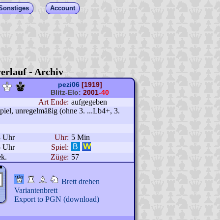
Sonstiges
Account
erlauf - Archiv
pezi06
[1919]
Blitz-Elo:
2001
-40
Art Ende:
aufgegeben
el, unregelmäßig (ohne 3. ...Lb4+, 3.
8 Uhr
Uhr:
5 Min
5 Uhr
Spiel:
k.
Züge:
57
Brett drehen
Variantenbrett
Export to PGN (download)