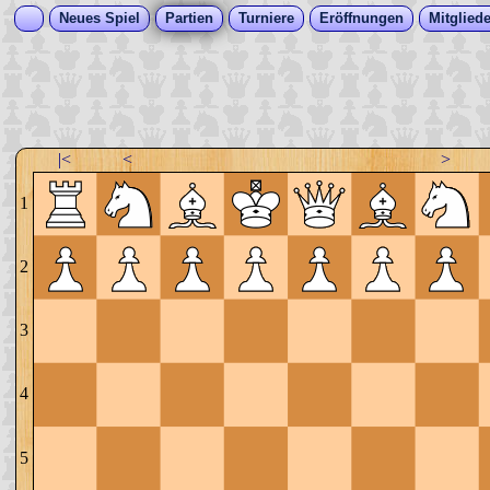
Neues Spiel
Partien
Turniere
Eröffnungen
Mitgliede
|<
<
>
1
2
3
4
5