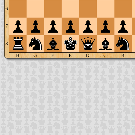
6
7
8
H
G
F
E
D
C
B