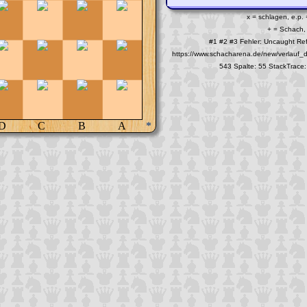
x = schlagen, e.p.
+ = Schach, 
#1
#2
#3
Fehler: Uncaught Ref
https://www.schacharena.de/new/verlau
543 Spalte: 55 StackTrace:
D
C
B
A
*