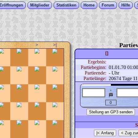
Eröffnungen
Mitglieder
Statistiken
Home
Forum
Hilfe
Partiev
>
>|
[]
Ergebnis:
Partiebeginn:
01.01.70 01:0
Partieende:
- Uhr
Partielänge:
20674 Tage 11
+
🏁
S