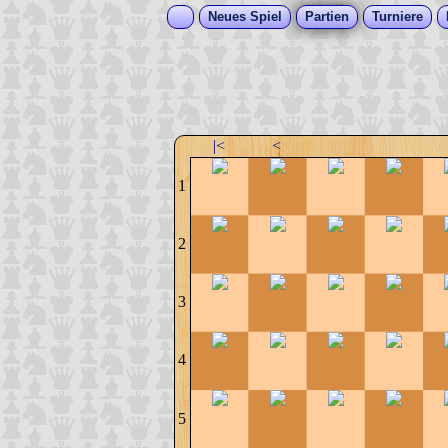
Neues Spiel
Partien
Turniere
|<
<
1
2
3
4
5