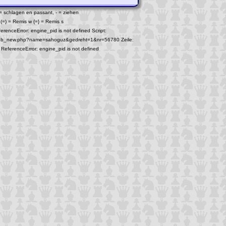
 = schlagen en passant, - = ziehen
(=) = Remis w {=} = Remis s
erenceError: engine_pid is not defined Script:
f_db_new.php?name=sahoguz&gedreht=1&nr=56780 Zeile:
 ReferenceError: engine_pid is not defined