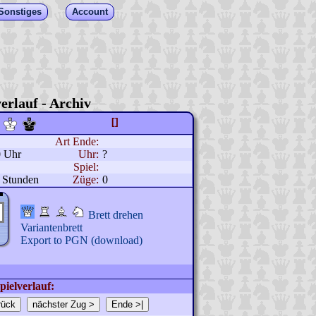
Sonstiges
Account
erlauf - Archiv
[]
Art Ende:
0 Uhr
Uhr:
?
Spiel:
 Stunden
Züge:
0
Brett drehen
Variantenbrett
Export to PGN (download)
pielverlauf: