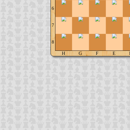
6
7
8
H
G
F
E