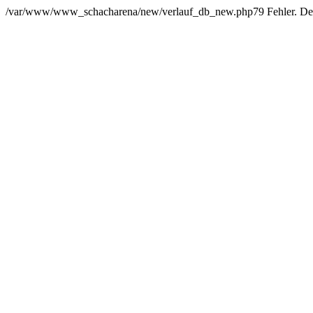
/var/www/www_schacharena/new/verlauf_db_new.php79 Fehler. Der Us