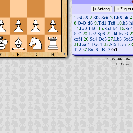
S
1.
e4
e5
2.
Sf3
Sc6
3.
Lb5
a6
4
8.
O-O
d6
9.
Td1
Te8
10.
h3
h
14.
Lc2
Lb6
15.
Sa3
b4
16.
Sc4
Se7
20.
Lc2
Sg6
21.
d4
bxc3
2
exf4
26.
Sd4
Dc5
27.
Lb3
Sxd5
31.
Lxc4
Dxc4
32.
Sf5
Dc5
33
Ta2
37.
Sxh6+
Kh7
0:1
E
F
G
H
*
x = schlagen, e.p.
+ = Schach, 