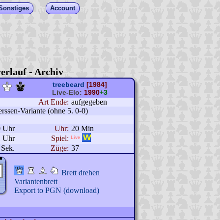
Sonstiges
Account
erlauf - Archiv
treebeard
[1984]
Live-Elo:
1990
+3
Art Ende:
aufgegeben
rssen-Variante (ohne 5. 0-0)
0 Uhr
Uhr:
20 Min
1 Uhr
Spiel:
 Sek.
Züge:
37
Brett drehen
Variantenbrett
Export to PGN (download)