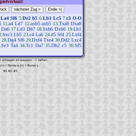
pielverlauf:
.
La4
Sf6
5.
De2
b5
6.
Lb3
Lc5
7.
c3
O-O
6
11.
a4
Ld7
12.
axb5
axb5
13.
Txa8
Dxa8
Da6
17.
Ld3
Db7
18.
Sxb6
Dxb6
19.
Lb1
2.
bxc3
Lb5
23.
c4
La6
24.
d5
Sf4
25.
Lxf4
28.
Dg4
Sf6
29.
Dxf4
Txe4
30.
Dd2
Lxc4
.
Se3
Ta4
34.
Tc1
Da7
35.
Db2
c5
36.
Sf5
 = schlagen en passant, - = ziehen
(=) = Remis w {=} = Remis s
#1
#2
-
#3