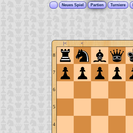
Neues Spiel
Partien
Turniere
|<
<
8
7
6
5
4