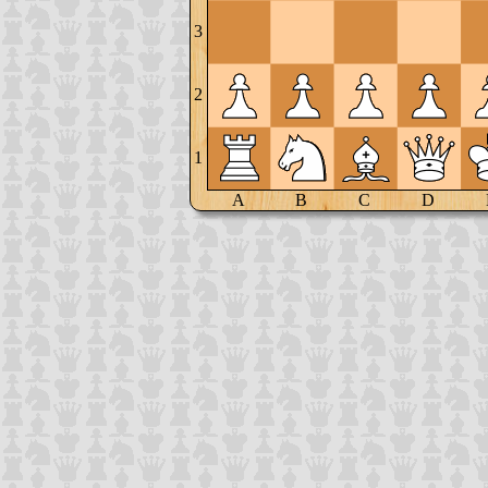
3
2
1
A
B
C
D