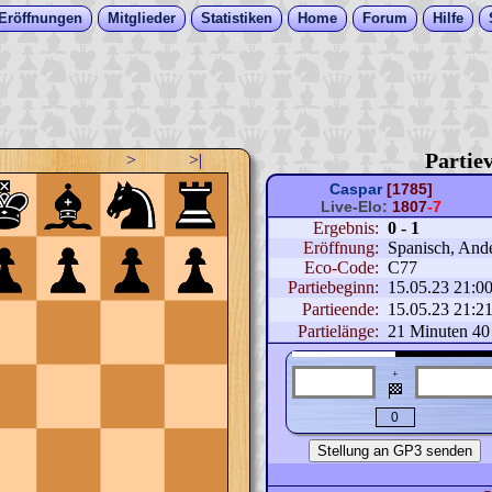
Eröffnungen
Mitglieder
Statistiken
Home
Forum
Hilfe
Partiev
>
>|
Caspar
[1785]
Live-Elo:
1807
-7
Ergebnis:
0 - 1
Eröffnung:
Spanisch, Ande
Eco-Code:
C77
Partiebeginn:
15.05.23 21:0
Partieende:
15.05.23 21:2
Partielänge:
21 Minuten 40
+
🏁