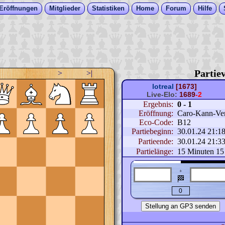
Eröffnungen
Mitglieder
Statistiken
Home
Forum
Hilfe
Partiev
>
>|
lotreal
[1673]
Live-Elo:
1689
-2
Ergebnis:
0 - 1
Eröffnung:
Caro-Kann-Vert
Eco-Code:
B12
Partiebeginn:
30.01.24 21:1
Partieende:
30.01.24 21:3
Partielänge:
15 Minuten 15
+
🏁