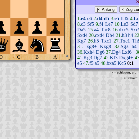
S
1.
e4
c6
2.
d4
d5
3.
e5
Lf5
4.
L
8.
c3
Sf5
9.
f4
Le7
10.
Le3
Sd7
Da5
15.
a4
Tac8
16.
dxc5
Sxc
Sxd4
20.
cxd4
Db4
21.
h3
h4
22
Kg7
26.
h5
Txc1
27.
Txc1
Th
31.
Txg8+
Kxg8
32.
Sg3
h4
36.
Kxh4
Dg6
37.
Dg4
Lxf6+
3
D
C
B
A
*
41.
Kg3
Dg7
42.
Kf3
Dxg4+
43
e5
47.
f5
a5
48.
bxa5
Kc5
0:1
x = schlagen, e.p.
+ = Schach, 