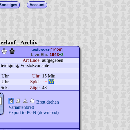
Sonstiges
Account
erlauf - Archiv
walkover
[1920]
Live-Elo:
1943
+2
Art Ende:
aufgegeben
eidigung, Vorstoßvariante
8 Uhr
Uhr:
15 Min
3 Uhr
Spiel:
 Sek.
Züge:
48
Brett drehen
Variantenbrett
Export to PGN (download)