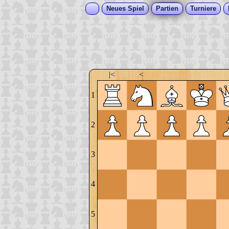
Neues Spiel
Partien
Turniere
|<
<
1
2
3
4
5