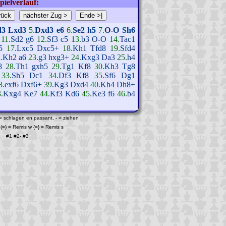
pielverlauf:
d3
Lxd3
5.
Dxd3
e6
6.
Se2
h5
7.
O-O
Sh6
11.
Sd2
g6
12.
Sf3
c5
13.
b3
O-O
14.
Tac1
5
17.
Lxc5
Dxc5+
18.
Kh1
Tfd8
19.
Sfd4
.
Kh2
a6
23.
g3
hxg3+
24.
Kxg3
Da3
25.
h4
8
28.
Th1
gxh5
29.
Tg1
Kf8
30.
Kh3
Tg8
33.
Sh5
Dc1
34.
Df3
Kf8
35.
Sf6
Dg1
8.
exf6
Dxf6+
39.
Kg3
Dxd4
40.
Kh4
Dh8+
.
Kxg4
Ke7
44.
Kf3
Kd6
45.
Ke3
f6
46.
b4
 = schlagen en passant, - = ziehen
(=) = Remis w {=} = Remis s
#1
#2
-
#3