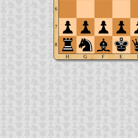
6
7
8
H
G
F
E