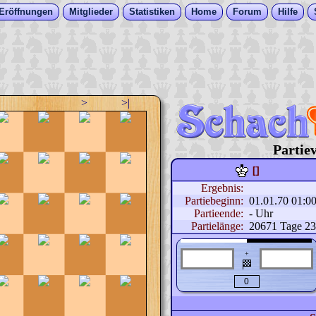
Eröffnungen
Mitglieder
Statistiken
Home
Forum
Hilfe
>
>|
Partiev
[]
Ergebnis:
Partiebeginn:
01.01.70 01:0
Partieende:
- Uhr
Partielänge:
20671 Tage 23
+
🏁