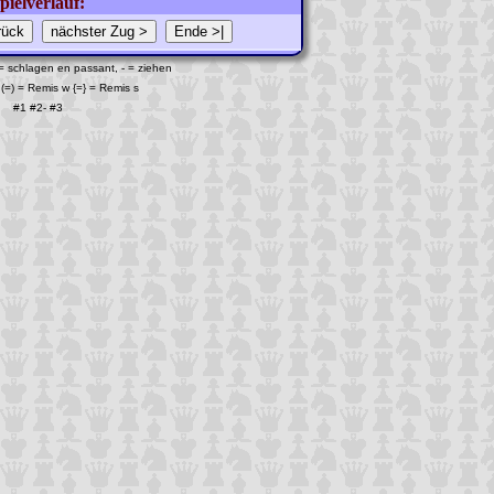
pielverlauf:
 = schlagen en passant, - = ziehen
(=) = Remis w {=} = Remis s
#1
#2
-
#3