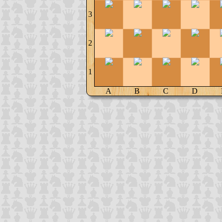
3
2
1
A
B
C
D