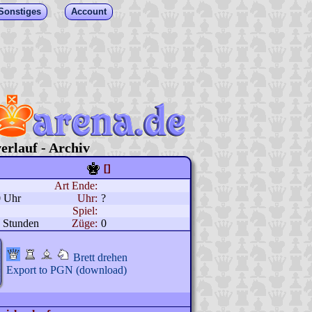
Sonstiges
Account
erlauf - Archiv
[]
Art Ende:
0 Uhr
Uhr:
?
Spiel:
 Stunden
Züge:
0
Brett drehen
Export to PGN (download)