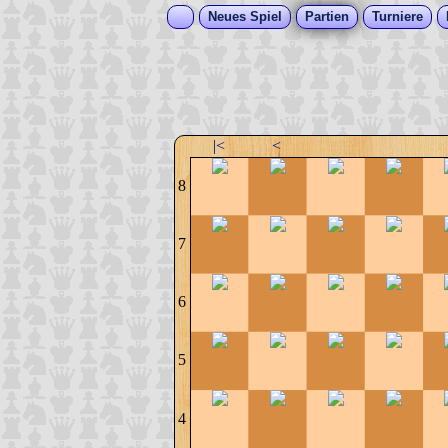
Neues Spiel
Partien
Turniere
|<
<
8
7
6
5
4