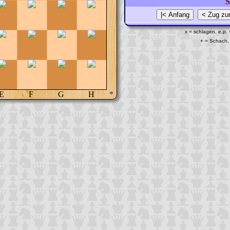
S
x = schlagen, e.p.
+ = Schach, 
E
F
G
H
*