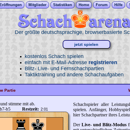
Eröffnungen
Mitglieder
Statistiken
Home
Forum
Hilfe
Der größte deutschsprachige, browserbasierte S
jetzt spielen
kostenlos Schach spielen
einfach mit E-Mail-Adresse
registrieren
Blitz- Live- und Fernschachpartien
Taktiktraining und andere Schachaufgaben
 Partie
 und stimme mit ab.
Schach­spieler aller Leistung
b7-b5
Restzeit:
spielen. An­fänger, Hobby­spiel
hier Schach­partner ihres Leistu
Der
Live- und Blitz-Modus
f
mit un­ter­schied­lichen Zeit­op