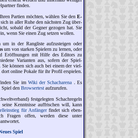
­partner finden.
 Ihren Partien möchten, wählen Sie den
E-
 sich in aller Ruhe den nächsten Zug über­
richt, sobald der Gegner ge­zogen hat. Sie
ein, wenn Sie einen Zug setzen wollen.
en
um in der Rang­liste auf­zu­steigen oder
us
um von starken Spielern zu lernen, oder
nd Eröff­nungen mit Hilfe des Editors zu
chiedene Varianten aus, sofern der Spiel­
st. Sie können sich auch bei einem der viel­
dort online Pokale für ihr Profil erspielen.
finden Sie im
Wiki der Schacharena
. Es
n Spiel den
Browsertest
auf­zu­rufen.
­welt­verband) fest­ge­legten Schach­regeln
seine Kennt­nisse auf­frischen will, kann
ll­ein­stieg für Anfänger
findet sich eben­
ch Fragen offen, werden diese unter
­ant­wor­tet.
Neues Spiel