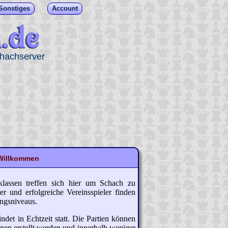
Sonstiges
Account
chachserver
Willkommen
s­klassen treffen sich hier um Schach zu
er und erfolg­reiche Vereins­spieler finden
ngs­niveaus.
indet in Echt­zeit statt. Die Partien können
tionen erstellt werden und inner­halb weniger