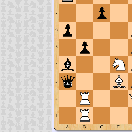
7
6
5
4
3
2
1
A
B
C
D