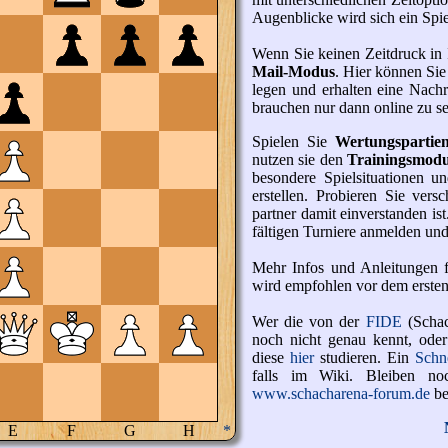
Augen­blicke wird sich ein Spiel
Wenn Sie keinen Zeit­druck in
Mail-Modus
. Hier können Sie
legen und er­halten eine Nach­
brauchen nur dann online zu s
Spielen Sie
Wertungs­parti
nutzen sie den
Trainings­mod
besondere Spiel­situationen u
erstellen. Probieren Sie ver­s
partner damit ein­ver­standen i
fältigen Turniere an­melden und 
Mehr Infos und An­leitungen 
wird empfohlen vor dem erste
Wer die von der
FIDE
(Schach
noch nicht genau kennt, oder 
diese
hier
studieren. Ein
Schne
falls im Wiki. Bleiben no
www.schacharena-forum.de
be
E
F
G
H
*