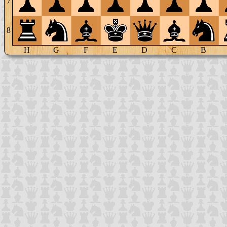
7
8
H
G
F
E
D
C
B