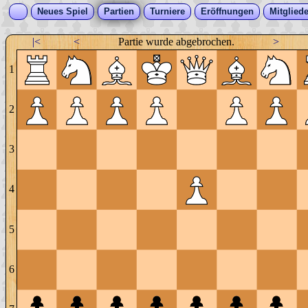
Neues Spiel
Partien
Turniere
Eröffnungen
Mitgliede
|<
<
Partie wurde abgebrochen.
>
1
2
3
4
5
6