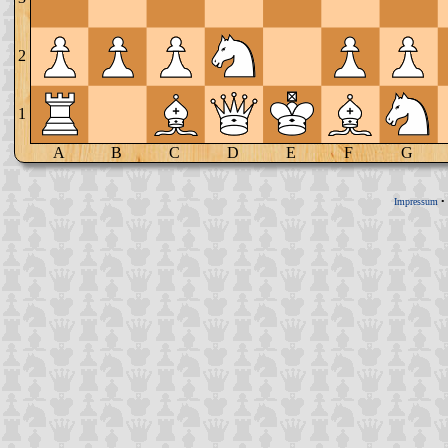
2
1
A
B
C
D
E
F
G
Impressum
•