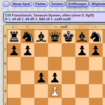
Neues Spiel
Partien
Turniere
Eröffnungen
Mitgliede
C08
Französisch, Tarrasch-System, offen (ohne 5. Sgf3)
O
1.
e4
e6
2.
d4
d5
3.
Sd2
c5
4.
exd5
exd5
|<
<
4...
exd5
>
8
7
6
5
4
3