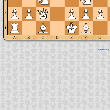
2
1
A
B
C
D
E
F
G
Impressum
•