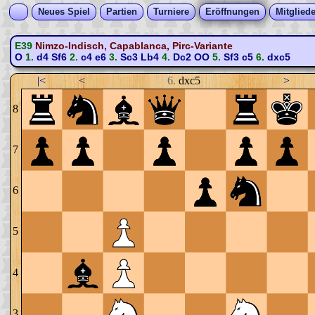
Neues Spiel
Partien
Turniere
Eröffnungen
Mitgliede
E39
Nimzo-Indisch, Capablanca, Pirc-Variante
O
1.
d4
Sf6
2.
c4
e6
3.
Sc3
Lb4
4.
Dc2
OO
5.
Sf3
c5
6.
dxc5
|<
<
6.
dxc5
>
8
7
6
5
4
3