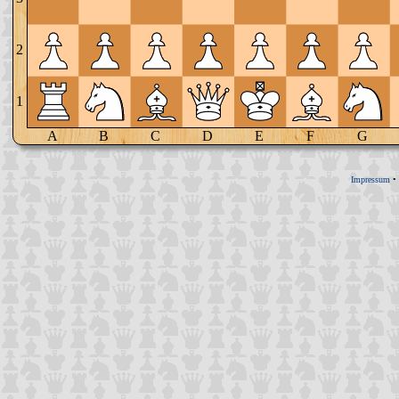
2
1
A
B
C
D
E
F
G
Impressum
•