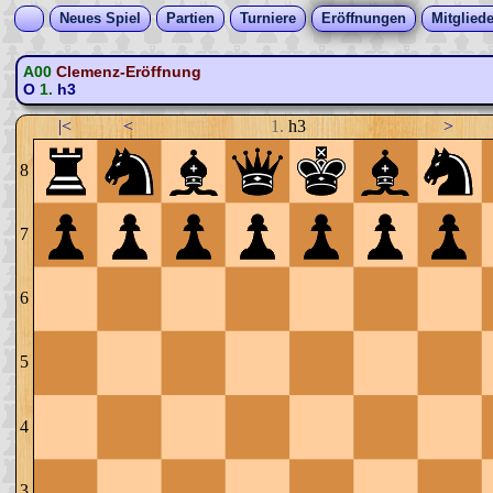
Neues Spiel
Partien
Turniere
Eröffnungen
Mitgliede
A00
Clemenz-Eröffnung
O
1.
h3
|<
<
1.
h3
>
8
7
6
5
4
3