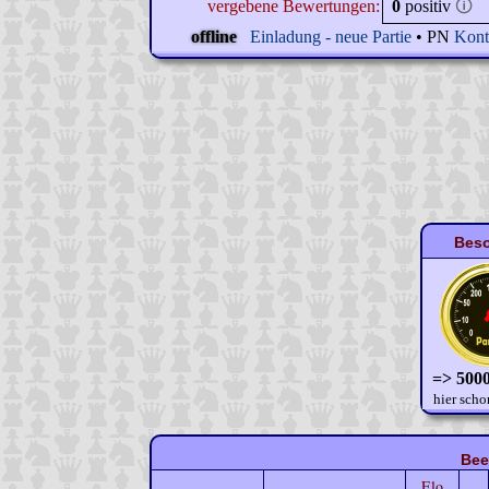
vergebene Bewertungen:
0
positiv
🛈
offline
Einladung - neue Partie
• PN
Kont
Beso
=> 5000
hier scho
Bee
Elo