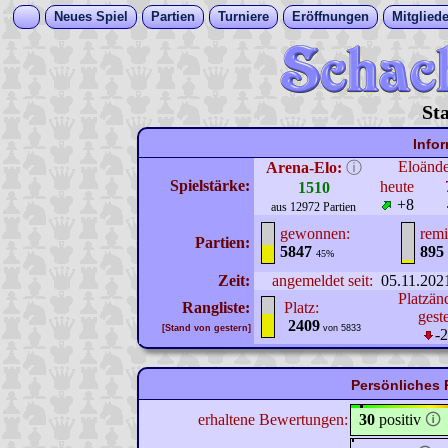
Neues Spiel
Partien
Turniere
Eröffnungen
Mitgliede
St
Info
Eloänd
Arena-Elo:
ⓘ
Spielstärke:
heute
1510
+8
aus 12972 Partien
gewonnen:
remi
Partien:
5847
895
45%
Zeit:
angemeldet seit:
05.11.202
Platzän
Rangliste:
Platz:
gest
2409
[Stand von gestern]
von 5833
-
Persönliches 
erhaltene Bewertungen:
30
positiv
🛈