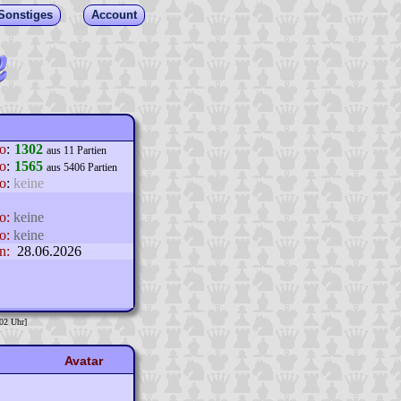
Sonstiges
Account
lo
:
1302
aus 11 Partien
o
:
1565
aus 5406 Partien
o
:
keine
o:
keine
o:
keine
n:
28.06.2026
:02 Uhr]
Avatar