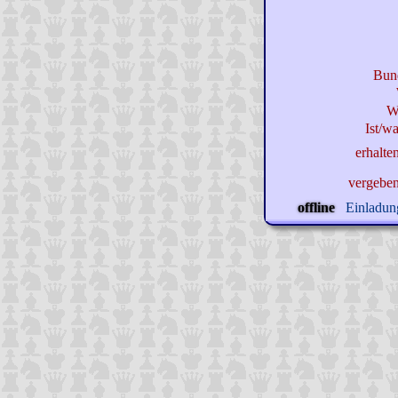
Bun
W
Ist/wa
erhalte
vergebe
offline
Einladung