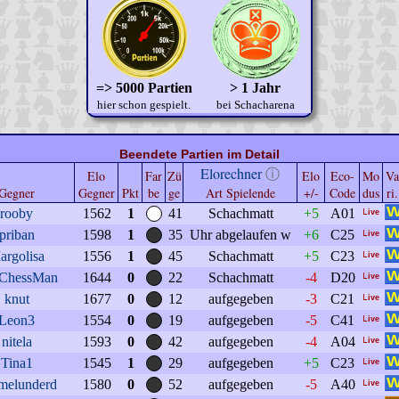
=> 5000 Partien
> 1 Jahr
hier schon gespielt.
bei Schacharena
Beendete Partien im Detail
Elorechner
ⓘ
Elo
Far
Zü
Elo
Eco-
Mo
Va
Gegner
Gegner
Pkt
be
ge
Art Spielende
+/-
Code
dus
ri.
rooby
1562
1
41
Schachmatt
+5
A01
priban
1598
1
35
Uhr abgelaufen w
+6
C25
argolisa
1556
1
45
Schachmatt
+5
C23
nChessMan
1644
0
22
Schachmatt
-4
D20
knut
1677
0
12
aufgegeben
-3
C21
Leon3
1554
0
19
aufgegeben
-5
C41
nitela
1593
0
42
aufgegeben
-4
A04
Tina1
1545
1
29
aufgegeben
+5
C23
melunderd
1580
0
52
aufgegeben
-5
A40