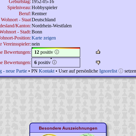
Geburtstag:
1952-05-16
Spielniveau:
Hobbyspieler
Beruf:
Rentner
Wohnort - Staat
Deutschland
desland/Kanton:
Nordrhein-Westfalen
Wohnort - Stadt:
Bonn
ohnort-Position:
Karte zeigen
r Vereinsspieler:
nein
ne Bewertungen:
12
positiv
🛈
ne Bewertungen:
6
positiv
🛈
 - neue Partie
• PN
Kontakt
• User auf persönliche
Ignorelist
ⓘ
setze
Besondere Auszeichnungen