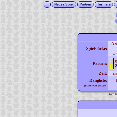
Neues Spiel
Partien
Turniere
Ar
Spielstärke:
au
g
Partien:
2
Zeit:
an
Rangliste:
[Stand von gestern]
na = ni