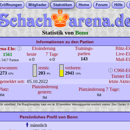
Eröffnungen
Mitglieder
Statistiken
Home
Forum
Hilfe
Statistik von
Bonn
Informationen zu den Partien
Eloänderung
Trainings-
Blitz-E
ena-Elo:
ⓘ
partien
Live-El
heute
7 Tage
1561
143
0
0
Mail-El
s 5417 Partien
ewonnen:
remis
:
verloren:
ⓘ
C960-El
273
203
2941
42%
4%
54%
Turnier El
gemeldet seit:
05.10.2022
letzte Aktio
Platzänderung
Platz:
Platzänderung 7 Tage:
gestern:
na
na
na
cht zutreffend. Der Ranglistenplatz kann erst ab 30 beendeten Wertungspartien ermittelt werden. [last Update: 0
Persönliches Profil von Bonn
männlich