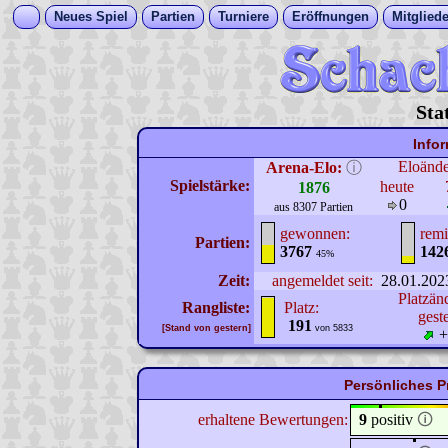
Neues Spiel
Partien
Turniere
Eröffnungen
Mitgliede
Sta
Info
Eloänd
Arena-Elo:
ⓘ
Spielstärke:
heute
1876
0
aus 8307 Partien
gewonnen:
remi
Partien:
3767
142
45%
Zeit:
angemeldet seit:
28.01.202
Platzän
Rangliste:
Platz:
gest
191
[Stand von gestern]
von 5833
+
Persönliches P
erhaltene Bewertungen:
9
positiv
🛈