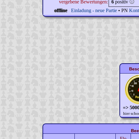
vergebene Bewertungen:
6
positiv
🛈
offline
Einladung - neue Partie
• PN
Kont
Beso
=> 5000
hier scho
Bee
Elo