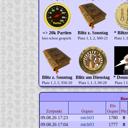
=> 20k Partien
Blitz z. Sonntag
* Blitz
hier schon gespielt.
Platz 1, L.2, S00-21
Platz 1, 
Blitz z. Sonntag
Blitz am Dienstag
* Donne
Platz 1, L.5, S56-20
Platz 1, L.3, 09-20
Platz 1 
Bee
Elo
Zeitpunkt
Gegner
Gegner
Pkt
09.08.26 17:23
mich03
1780
0
09.08.26 17:04
mich03
1777
0