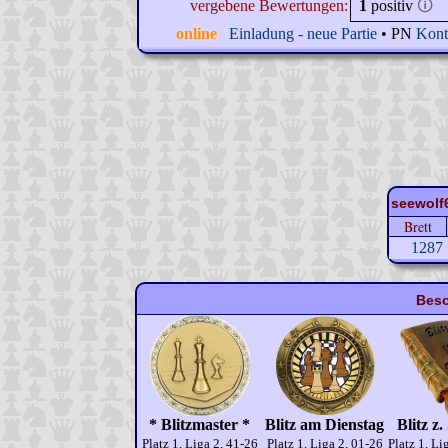
vergebene Bewertungen:
1
positiv
🛈
online
Einladung - neue Partie
• PN
Kont
seewolf6
Brett
1287
Beso
* Blitzmaster *
Blitz am Dienstag
Blitz z
Platz 1, Liga 2, 41-26
Platz 1, Liga 2, 01-26
Platz 1, Li