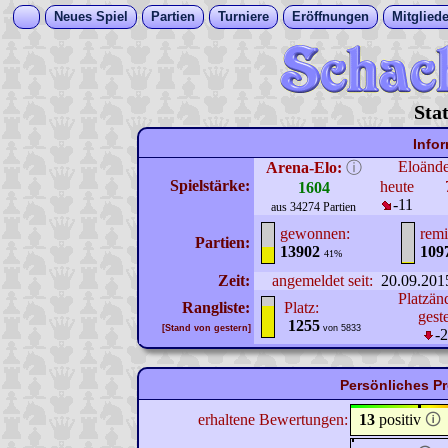
Neues Spiel
Partien
Turniere
Eröffnungen
Mitgliede
Sta
Info
Eloänd
Arena-Elo:
ⓘ
Spielstärke:
heute
1604
-11
aus 34274 Partien
gewonnen:
remi
Partien:
13902
109
41%
Zeit:
angemeldet seit:
20.09.201
Platzän
Rangliste:
Platz:
gest
1255
[Stand von gestern]
von 5833
-
Persönliches Pr
erhaltene Bewertungen:
13
positiv
🛈