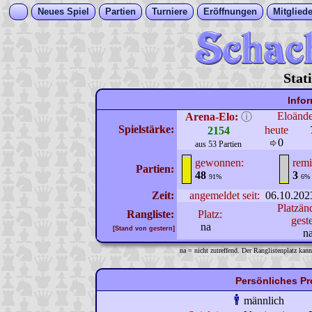
Neues Spiel
Partien
Turniere
Eröffnungen
Mitgliede
Stat
Info
Eloänd
Arena-Elo:
ⓘ
Spielstärke:
heute
2154
0
aus 53 Partien
gewonnen:
remi
Partien:
48
3
91%
6%
Zeit:
angemeldet seit:
06.10.202
Platzän
Rangliste:
Platz:
gest
na
[Stand von gestern]
n
na = nicht zutreffend. Der Ranglistenplatz kann
Persönliches Pr
männlich