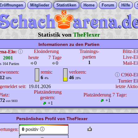
Eröffnungen
Mitglieder
Statistiken
Home
Forum
Hilfe
Statistik von
TheFlexer
Informationen zu den Partien
Eloänderung
Trainings-
Blitz-E
ena-Elo:
ⓘ
partien
Live-El
heute
7 Tage
2001
1
0
0
Mail-El
s 164 Partien
ewonnen:
remis
:
verloren:
ⓘ
C960-El
12
6
46
68%
4%
28%
Turnier El
gemeldet seit:
19.01.2026
letzte Aktio
Platzänderung
Platz:
Platzänderung 7 Tage:
gestern:
72
+1
von 5833
+1
Persönliches Profil von TheFlexer
ertungen:
0
positiv
🛈