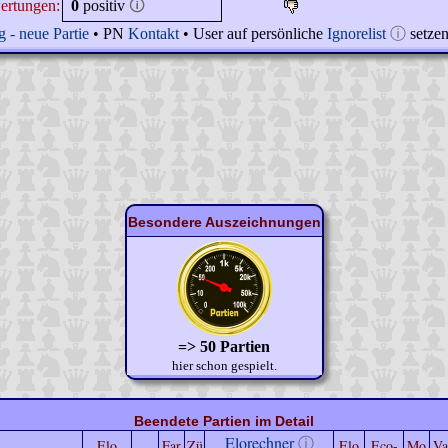
ertungen:
0
positiv
🛈
 - neue Partie
• PN
Kontakt
• User auf persönliche
Ignorelist
ⓘ
setze
Besondere Auszeichnungen
=> 50 Partien
hier schon gespielt.
Beendete Partien im Detail
Elorechner
ⓘ
Elo
Far
Zü
Elo
Eco-
Mo
Va