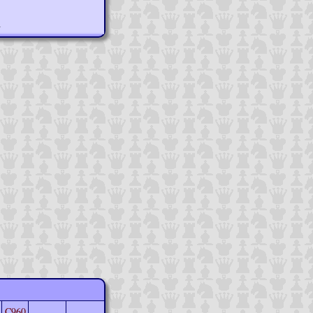
n
C960