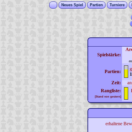
Neues Spiel
Partien
Turniere
Ar
Spielstärke:
au
g
Partien:
1
Zeit:
an
Rangliste:
[Stand von gestern]
erhaltene Bew