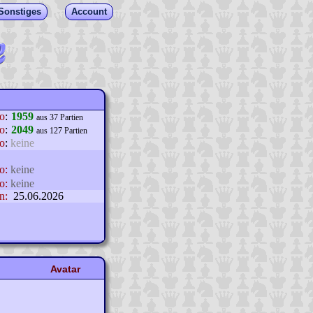
Sonstiges
Account
lo
:
1959
aus 37 Partien
o
:
2049
aus 127 Partien
o
:
keine
o:
keine
o:
keine
n:
25.06.2026
Avatar