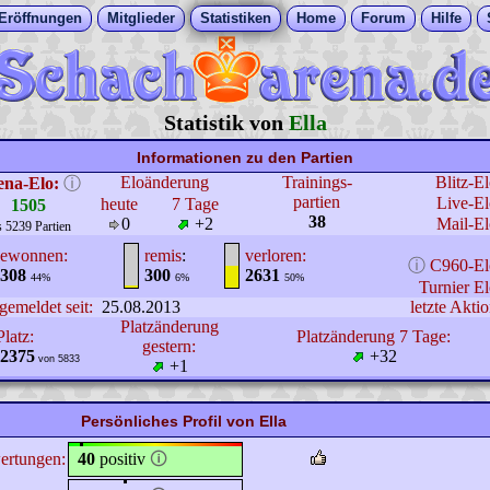
Eröffnungen
Mitglieder
Statistiken
Home
Forum
Hilfe
Statistik von
Ella
Informationen zu den Partien
Eloänderung
Trainings-
Blitz-E
ena-Elo:
ⓘ
partien
Live-El
heute
7 Tage
1505
38
0
+2
Mail-El
s 5239 Partien
ewonnen:
remis
:
verloren:
ⓘ
C960-El
308
300
2631
44%
6%
50%
Turnier El
gemeldet seit:
25.08.2013
letzte Aktio
Platzänderung
Platz:
Platzänderung 7 Tage:
gestern:
2375
+32
von 5833
+1
Persönliches Profil von Ella
ertungen:
40
positiv
🛈