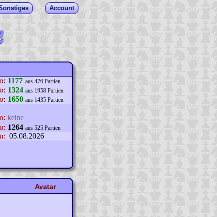
Sonstiges
Account
lo
:
1177
aus 476 Partien
o
:
1324
aus 1958 Partien
o
:
1650
aus 1435 Partien
o:
keine
o:
1264
aus 525 Partien
n:
05.08.2026
Avatar