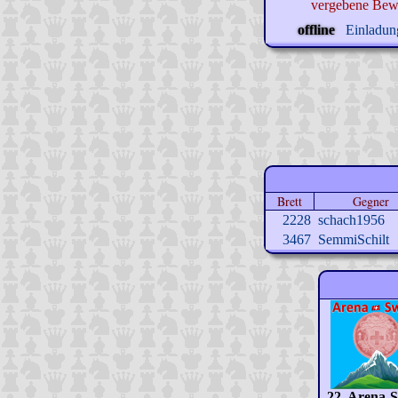
vergebene Bew
offline
Einladung
Brett
Gegner
2228
schach1956
3467
SemmiSchilt
22. Arena-S