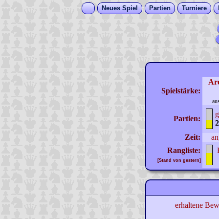
Neues Spiel
Partien
Turniere
Ar
Spielstärke:
au
g
Partien:
2
Zeit:
an
Rangliste:
[Stand von gestern]
erhaltene Bew