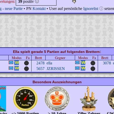
ertungen:
39
positiv
🛈
 - neue Partie
• PN
Kontakt
• User auf persönliche
Ignorelist
ⓘ
setze
Ella spielt gerade 5 Partien auf folgenden Brettern:
Modus
Fa
Brett
Gegner
Modus
Fa
Brett
2478
ella
3078
5657
JZRISSEN
Besondere Auszeichnungen
wiss
=> 5000 Partien
> 10 Jahre
- Zilles Zehner -
GWL