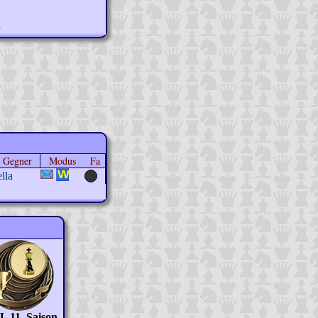
n
Gegner
Modus
Fa
ella
 11. Saison