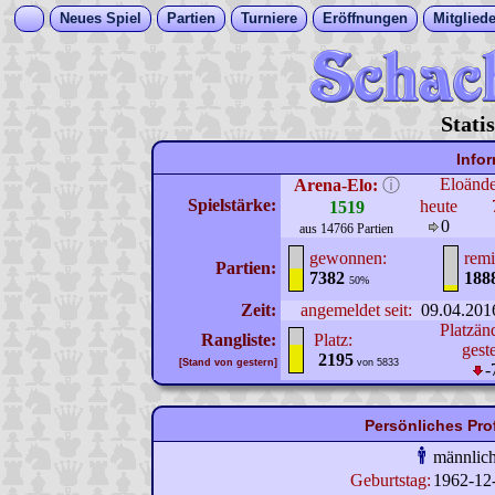
Neues Spiel
Partien
Turniere
Eröffnungen
Mitgliede
Stati
Info
Eloänd
Arena-Elo:
ⓘ
Spielstärke:
heute
1519
0
aus 14766 Partien
gewonnen:
remi
Partien:
7382
188
50%
Zeit:
angemeldet seit:
09.04.201
Platzän
Rangliste:
Platz:
gest
2195
[Stand von gestern]
von 5833
-
Persönliches Pro
männlic
Geburtstag:
1962-12