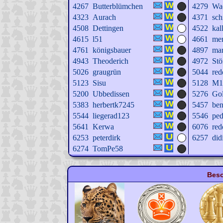
4267
Butterblümchen
4279
Wa
4323
Aurach
4371
sch
4508
Dettingen
4522
kal
4615
l51
4661
me
4761
königsbauer
4897
ma
4943
Theoderich
4972
Stö
5026
graugrün
5044
red
5123
Sisu
5128
M1
5200
Ubbedissen
5276
Gol
5383
herbertk7245
5457
be
5544
liegerad123
5546
pe
5641
Kerwa
6076
red
6253
peterdirk
6257
did
6274
TomPe58
Beso