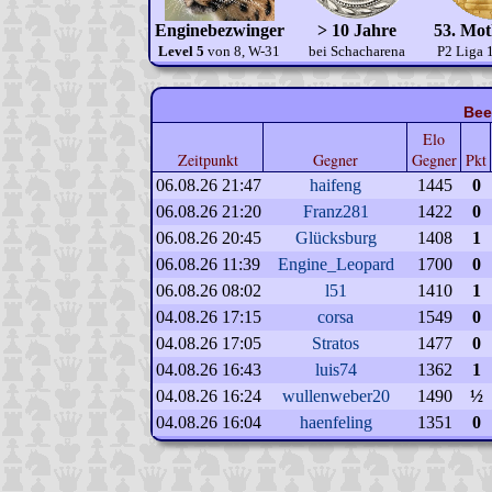
Enginebezwinger
> 10 Jahre
53. Mo
Level 5
von 8, W-31
bei Schacharena
P2 Liga 
Bee
Elo
Zeitpunkt
Gegner
Gegner
Pkt
06.08.26 21:47
haifeng
1445
0
06.08.26 21:20
Franz281
1422
0
06.08.26 20:45
Glücksburg
1408
1
06.08.26 11:39
Engine_Leopard
1700
0
06.08.26 08:02
l51
1410
1
04.08.26 17:15
corsa
1549
0
04.08.26 17:05
Stratos
1477
0
04.08.26 16:43
luis74
1362
1
04.08.26 16:24
wullenweber20
1490
½
04.08.26 16:04
haenfeling
1351
0