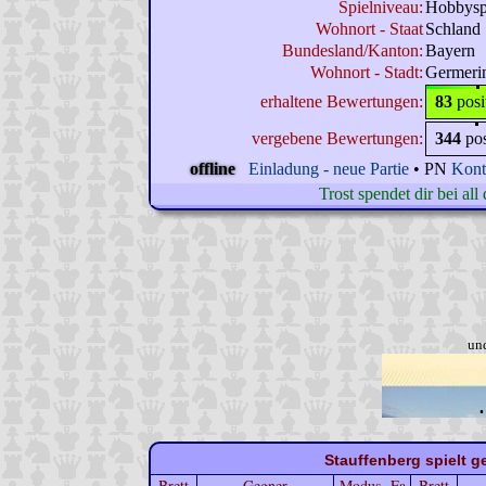
Spielniveau:
Hobbysp
Wohnort - Staat
Schland
Bundesland/Kanton:
Bayern
Wohnort - Stadt:
Germeri
erhaltene Bewertungen:
83
posi
vergebene Bewertungen:
344
po
offline
Einladung - neue Partie
• PN
Kont
Trost spendet dir bei al
un
Stauffenberg spielt g
Brett
Gegner
Modus
Fa
Brett