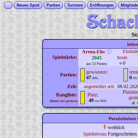
Neues Spiel
Partien
Turniere
Eröffnungen
Mitgliede
St
Info
Eloänd
Arena-Elo:
ⓘ
Spielstärke:
heute
2045
0
aus 53 Partien
gewonnen:
remi
Partien:
47
0
89%
0%
Zeit:
angemeldet seit:
08.02.202
Platzän
Rangliste:
Platz:
gest
49
[Stand von gestern]
von 5833
Persönliches 
weiblich
Spielniveau:
Fortgeschritten