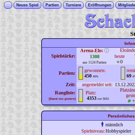
Neues Spiel
Partien
Turniere
Eröffnungen
Mitgliede
S
Info
Eloänd
Arena-Elo:
ⓘ
Spielstärke:
heute
1308
0
aus 1124 Partien
gewonnen:
remi
Partien:
450
69
40%
6
Zeit:
angemeldet seit:
13.12.202
Platzän
Rangliste:
Platz:
gest
4353
[Stand von gestern]
von 5833
+
Persönliches
männlich
Spielniveau:
Hobbyspieler