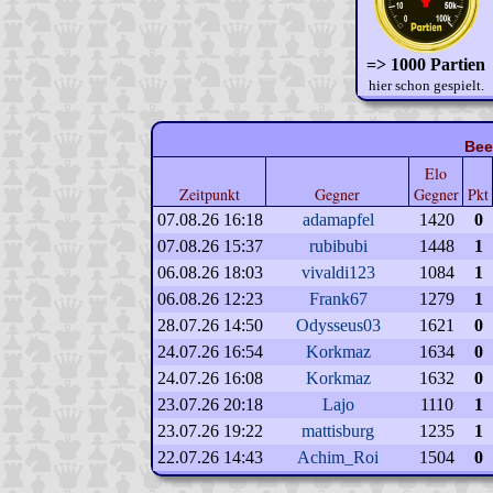
=> 1000 Partien
hier schon gespielt.
Bee
Elo
Zeitpunkt
Gegner
Gegner
Pkt
07.08.26 16:18
adamapfel
1420
0
07.08.26 15:37
rubibubi
1448
1
06.08.26 18:03
vivaldi123
1084
1
06.08.26 12:23
Frank67
1279
1
28.07.26 14:50
Odysseus03
1621
0
24.07.26 16:54
Korkmaz
1634
0
24.07.26 16:08
Korkmaz
1632
0
23.07.26 20:18
Lajo
1110
1
23.07.26 19:22
mattisburg
1235
1
22.07.26 14:43
Achim_Roi
1504
0