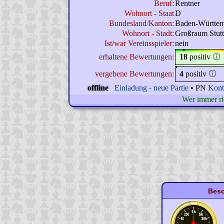
Beruf:
Rentner
Wohnort - Staat
D
Bundesland/Kanton:
Baden-Württe
Wohnort - Stadt:
Großraum Stutt
Ist/war Vereinsspieler:
nein
erhaltene Bewertungen:
18
positiv
🛈
vergebene Bewertungen:
4
positiv
🛈
offline
Einladung - neue Partie
• PN
Kont
Wer immer ric
Beso