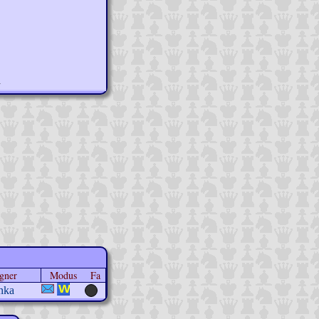
n
gner
Modus
Fa
nka