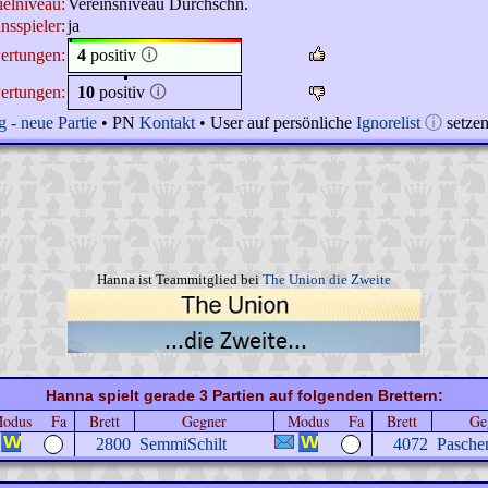
ielniveau:
Vereinsniveau Durchschn.
nsspieler:
ja
ertungen:
4
positiv
🛈
ertungen:
10
positiv
🛈
 - neue Partie
• PN
Kontakt
• User auf persönliche
Ignorelist
ⓘ
setze
Hanna ist Teammitglied bei
The Union die Zweite
Hanna spielt gerade 3 Partien auf folgenden Brettern:
odus
Fa
Brett
Gegner
Modus
Fa
Brett
Ge
2800
SemmiSchilt
4072
Pasche