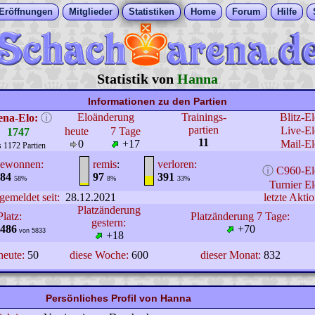
Eröffnungen
Mitglieder
Statistiken
Home
Forum
Hilfe
Statistik von
Hanna
Informationen zu den Partien
Eloänderung
Trainings-
Blitz-E
ena-Elo:
ⓘ
partien
Live-El
heute
7 Tage
1747
11
0
+17
Mail-El
s 1172 Partien
ewonnen:
remis
:
verloren:
ⓘ
C960-El
84
97
391
58%
8%
33%
Turnier El
gemeldet seit:
28.12.2021
letzte Aktio
Platzänderung
Platz:
Platzänderung 7 Tage:
gestern:
486
+70
von 5833
+18
heute:
50
diese Woche:
600
dieser Monat:
832
Persönliches Profil von Hanna