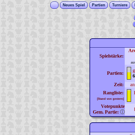
Neues Spiel
Partien
Turniere
Ar
Spielstärke:
au
g
Partien:
6
Zeit:
an
Rangliste:
[Stand von gestern]
Votepunkte
Gem. Partie:
ⓘ