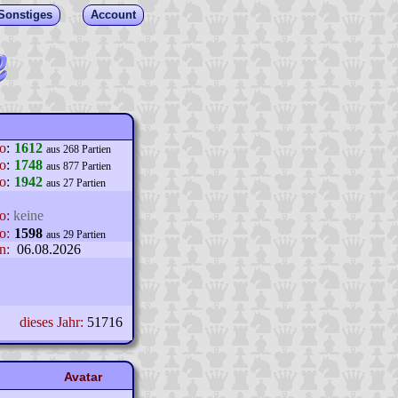
Sonstiges
Account
lo
:
1612
aus 268 Partien
o
:
1748
aus 877 Partien
o
:
1942
aus 27 Partien
o:
keine
o:
1598
aus 29 Partien
n:
06.08.2026
dieses Jahr:
51716
Avatar