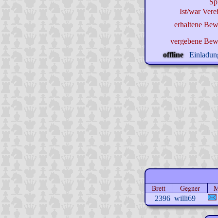
Sp
Ist/war Verei
erhaltene Bew
vergebene Bew
offline
Einladung
Brett
Gegner
M
2396
willi69