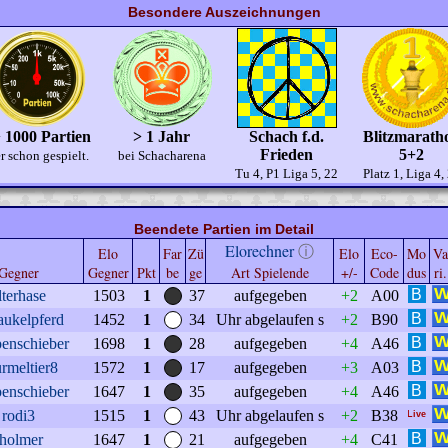
Besondere Auszeichnungen
 1000 Partien
> 1 Jahr
Schach f.d.
Blitzmarath
Frieden
5+2
r schon gespielt.
bei Schacharena
Tu 4, P1 Liga 5, 22
Platz 1, Liga 4,
Beendete Partien im Detail
Elorechner
ⓘ
Elo
Far
Zü
Elo
Eco-
Mo
Va
Gegner
Gegner
Pkt
be
ge
Art Spielende
+/-
Code
dus
ri.
lterhase
1503
1
37
aufgegeben
+2
A00
aukelpferd
1452
1
34
Uhr abgelaufen s
+2
B90
enschieber
1698
1
28
aufgegeben
+4
A46
rmeltier8
1572
1
17
aufgegeben
+3
A03
enschieber
1647
1
35
aufgegeben
+4
A46
rodi3
1515
1
43
Uhr abgelaufen s
+2
B38
tholmer
1647
1
21
aufgegeben
+4
C41