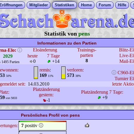
Eröffnungen
Mitglieder
Statistiken
Home
Forum
Hilfe
Statistik von
pens
Informationen zu den Partien
Eloänderung
Trainings-
Blitz-E
ena-Elo:
ⓘ
partien
Live-El
heute
7 Tage
2029
8
0
+14
Mail-El
s 1495 Partien
ewonnen:
remis
:
verloren:
ⓘ
C960-El
53
169
573
50%
11%
38%
Turnier El
gemeldet seit:
14.03.2010
letzte Aktio
Platzänderung
Platz:
Platzänderung 7 Tage:
gestern:
59
+9
von 5833
-1
Persönliches Profil von pens
ertungen:
7
positiv
🛈