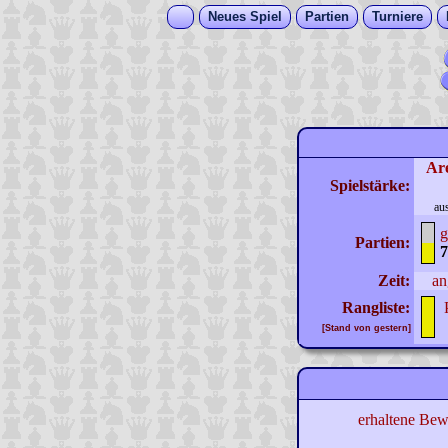
Neues Spiel
Partien
Turniere
Ar
Spielstärke:
au
g
Partien:
7
Zeit:
an
Rangliste:
[Stand von gestern]
erhaltene Bew