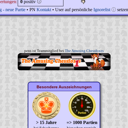
ertungen:
0
positiv
🛈
 - neue Partie
• PN
Kontakt
• User auf persönliche
Ignorelist
ⓘ
setze
pens ist Teammitglied bei
The Amusing Chessfoxes
Besondere Auszeichnungen
> 15 Jahre
=> 1000 Partien
bei Schacharena
hier schon gespielt.