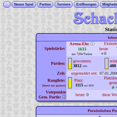
Neues Spiel
Partien
Turniere
Eröffnungen
Mitgliede
Stati
Info
Eloänd
Arena-Elo:
ⓘ
Spielstärke:
heute
1633
0
aus 7204 Partien
gewonnen:
remi
Partien:
3812
488
53%
Zeit:
angemeldet seit:
07.01.200
Platzän
Rangliste:
Platz:
gest
1115
[Stand von gestern]
von 5833
Votepunkte
heute:
0
diese W
Gem. Partie:
ⓘ
Persönliches Pr