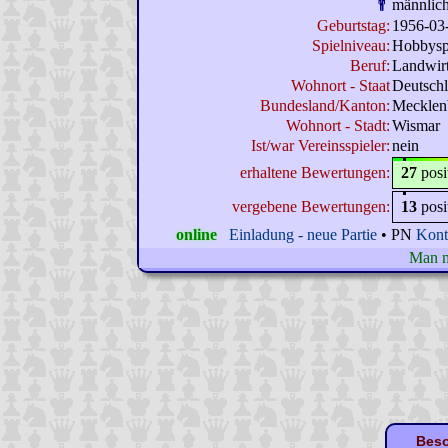
männlic
Geburtstag:
1956-03
Spielniveau:
Hobbysp
Beruf:
Landwir
Wohnort - Staat
Deutsch
Bundesland/Kanton:
Mecklen
Wohnort - Stadt:
Wismar
Ist/war Vereinsspieler:
nein
erhaltene Bewertungen:
27
posi
vergebene Bewertungen:
13
posi
online
Einladung - neue Partie
• PN
Kont
Man m
Beso