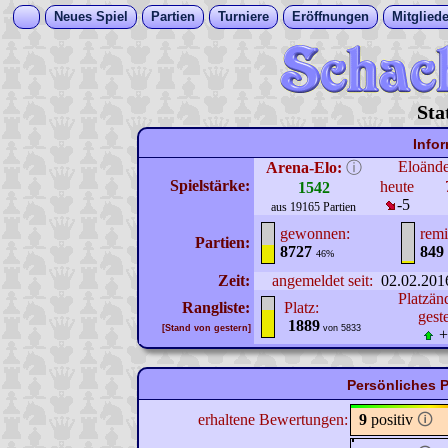
Neues Spiel
Partien
Turniere
Eröffnungen
Mitgliede
Sta
Info
Eloänd
Arena-Elo:
ⓘ
Spielstärke:
heute
1542
-5
aus 19165 Partien
gewonnen:
remi
Partien:
8727
849
46%
Zeit:
angemeldet seit:
02.02.201
Platzän
Rangliste:
Platz:
gest
1889
[Stand von gestern]
von 5833
+
Persönliches P
erhaltene Bewertungen:
9
positiv
🛈