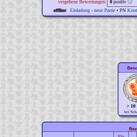
vergebene Bewertungen:
0
positiv
🛈
offline
Einladung - neue Partie
• PN
Kont
Beso
> 10
bei Sch
Bee
Elo