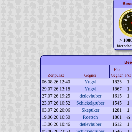
Beso
=> 1000
hier scho
Bee
Elo
Zeitpunkt
Gegner
Gegner
Pkt
06.08.26 12:40
Yngvi
1825
1
29.07.26 13:18
Yngvi
1867
1
27.07.26 19:25
detlevhuber
1615
1
23.07.26 10:52
Schickelgruber
1545
1
03.07.26 20:06
Skeptiker
1281
1
19.06.26 16:50
Roetsch
1861
½
13.06.26 10:46
detlevhuber
1612
1
05.06.26 23:53
Schickelgruber
1546
1