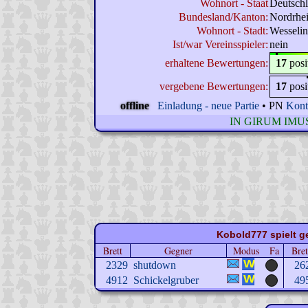
Wohnort - Staat
Deutsch
Bundesland/Kanton:
Nordrhei
Wohnort - Stadt:
Wesseli
Ist/war Vereinsspieler:
nein
erhaltene Bewertungen:
17
posi
vergebene Bewertungen:
17
posi
offline
Einladung - neue Partie
• PN
Kont
IN GIRUM IMU
Kobold777 spielt ge
Brett
Gegner
Modus
Fa
Bret
2329
shutdown
26
4912
Schickelgruber
49