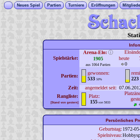
Neues Spiel
Partien
Turniere
Eröffnungen
Mitgliede
Stat
Info
Eloänd
Arena-Elo:
ⓘ
Spielstärke:
heute
1905
0
aus 1064 Partien
gewonnen:
remi
Partien:
533
223
50%
Zeit:
angemeldet seit:
07.06.201
Platzän
Rangliste:
Platz:
gest
155
[Stand von gestern]
von 5833
Persönliches Pr
Geburtstag:
1972-05
Spielniveau:
Hobbysp