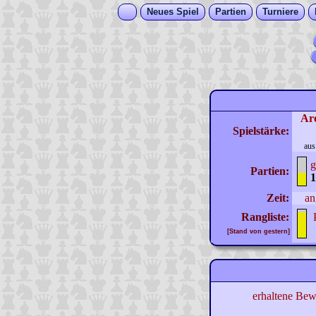
Neues Spiel
Partien
Turniere
Ar
Spielstärke:
aus
g
Partien:
1
Zeit:
an
Rangliste:
[Stand von gestern]
erhaltene Bew