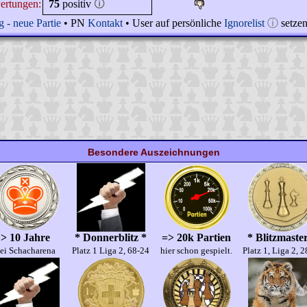
ertungen:
75
positiv
🛈
 - neue Partie
• PN
Kontakt
• User auf persönliche
Ignorelist
ⓘ
setze
Besondere Auszeichnungen
> 10 Jahre
* Donnerblitz *
=> 20k Partien
* Blitzmaste
ei Schacharena
Platz 1 Liga 2, 68-24
hier schon gespielt.
Platz 1, Liga 2, 