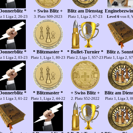
Donnerblitz *
+ Swiss Blitz +
Blitz am Dienstag
Enginebezwin
tz 1 Liga 2, 20-23
3. Platz S09-2023
Platz 1, Liga 2, 67-23
Level 6
von 8, 
Donnerblitz *
* Blitzmaster *
* Bullet-Turnier *
Blitz z. Sonn
tz 1 Liga 2, 03-23
Platz 1, Liga 1, 80-23
Platz 2, Liga 1, S57-23
Platz 1, Liga 2, S
Donnerblitz *
* Blitzmaster *
+ Swiss Blitz +
Blitz am Dien
tz 1 Liga 3, 61-22
Platz 1, Liga 2, 44-22
2. Platz S52-2022
Platz 1, Liga 3, 