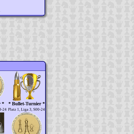
n
r *
* Bullet-Turnier *
28-24
Platz 1, Liga 3, S00-24