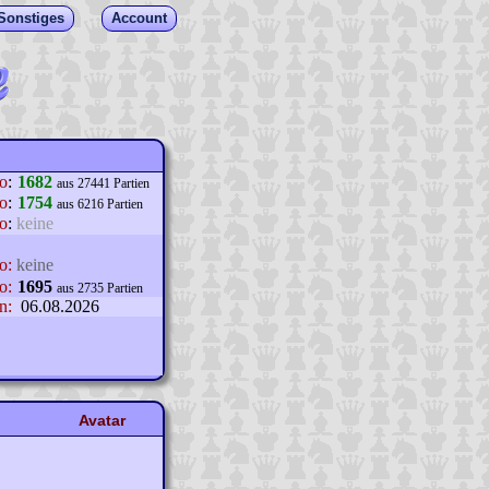
Sonstiges
Account
lo
:
1682
aus 27441 Partien
o
:
1754
aus 6216 Partien
o
:
keine
o:
keine
o:
1695
aus 2735 Partien
n:
06.08.2026
Avatar