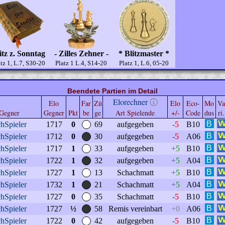
itz z. Sonntag
- Zilles Zehner -
* Blitzmaster *
tz 1, L.7, S30-20
Platz 1 L.4, S14-20
Platz 1, L.6, 05-20
Beendete Partien im Detail
Elorechner
ⓘ
Elo
Far
Zü
Elo
Eco-
Mo
Va
Gegner
Gegner
Pkt
be
ge
Art Spielende
+/-
Code
dus
ri.
hSpieler
1717
0
69
aufgegeben
-5
B10
hSpieler
1712
0
30
aufgegeben
-5
A06
hSpieler
1717
1
33
aufgegeben
+5
B10
hSpieler
1722
1
32
aufgegeben
+5
A04
hSpieler
1727
1
13
Schachmatt
+5
B10
hSpieler
1732
1
21
Schachmatt
+5
A04
hSpieler
1727
0
35
Schachmatt
-5
B10
hSpieler
1727
½
58
Remis vereinbart
+0
A06
hSpieler
1722
0
42
aufgegeben
-5
B10