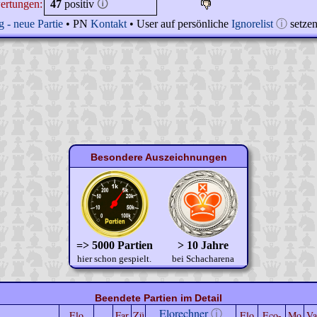
ertungen:
47
positiv
🛈
 - neue Partie
• PN
Kontakt
• User auf persönliche
Ignorelist
ⓘ
setze
Besondere Auszeichnungen
=> 5000 Partien
> 10 Jahre
hier schon gespielt.
bei Schacharena
Beendete Partien im Detail
Elorechner
ⓘ
Elo
Far
Zü
Elo
Eco-
Mo
Va