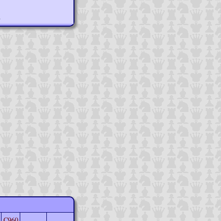
n
C960