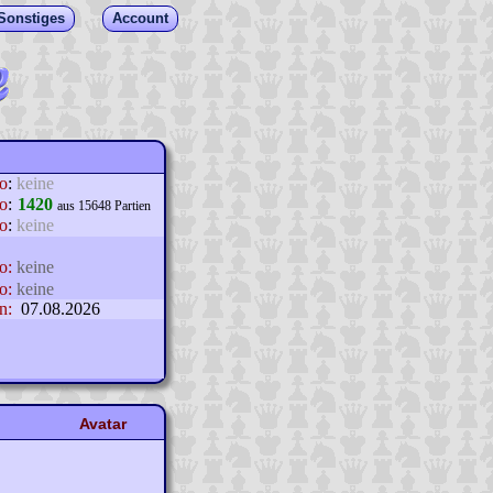
Sonstiges
Account
lo
:
keine
o
:
1420
aus 15648 Partien
o
:
keine
o:
keine
o:
keine
n:
07.08.2026
Avatar