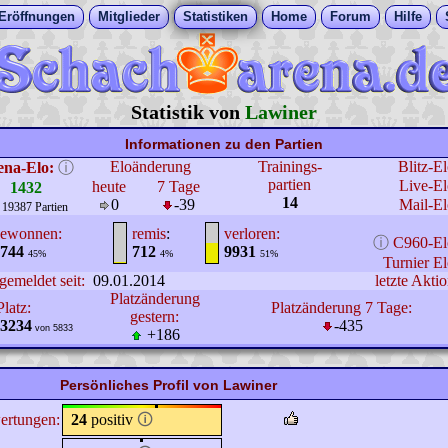
Eröffnungen
Mitglieder
Statistiken
Home
Forum
Hilfe
Statistik von
Lawiner
Informationen zu den Partien
Eloänderung
Trainings-
Blitz-E
ena-Elo:
ⓘ
partien
Live-El
heute
7 Tage
1432
14
0
-39
Mail-El
 19387 Partien
ewonnen:
remis
:
verloren:
ⓘ
C960-El
744
712
9931
45%
4%
51%
Turnier El
gemeldet seit:
09.01.2014
letzte Aktio
Platzänderung
Platz:
Platzänderung 7 Tage:
gestern:
3234
-435
von 5833
+186
Persönliches Profil von Lawiner
ertungen:
24
positiv
🛈