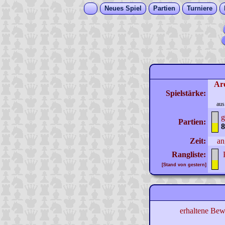
Neues Spiel
Partien
Turniere
Ar
Spielstärke:
aus
g
Partien:
8
Zeit:
an
Rangliste:
[Stand von gestern]
erhaltene Bew