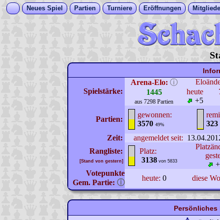
Neues Spiel
Partien
Turniere
Eröffnungen
Mitgliede
St
Info
Eloänd
Arena-Elo:
ⓘ
Spielstärke:
heute
1445
+5
aus 7298 Partien
gewonnen:
remi
Partien:
3570
323
49%
Zeit:
angemeldet seit:
13.04.201
Platzän
Rangliste:
Platz:
gest
3138
[Stand von gestern]
von 5833
+
Votepunkte
heute:
0
diese W
Gem. Partie:
ⓘ
Persönliches 