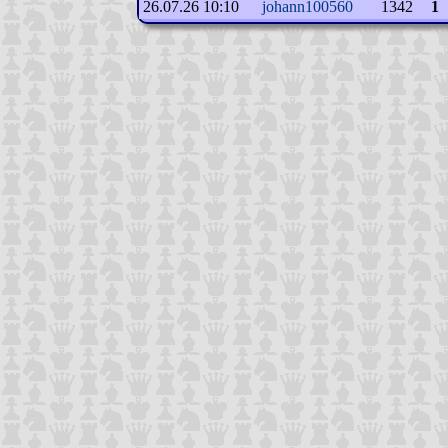
26.07.26 10:10
johann100560
1342
1