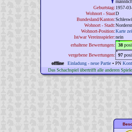
männlic
Geburtstag:
1957-03
Wohnort - Staat
D
Bundesland/Kanton:
Schleswi
Wohnort - Stadt:
Norderst
Wohnort-Position:
Karte ze
Ist/war Vereinsspieler:
nein
erhaltene Bewertungen:
38
posi
vergebene Bewertungen:
97
posi
offline
Einladung - neue Partie
• PN
Kont
Das Schachspiel übertrifft alle anderen Spie
Beso