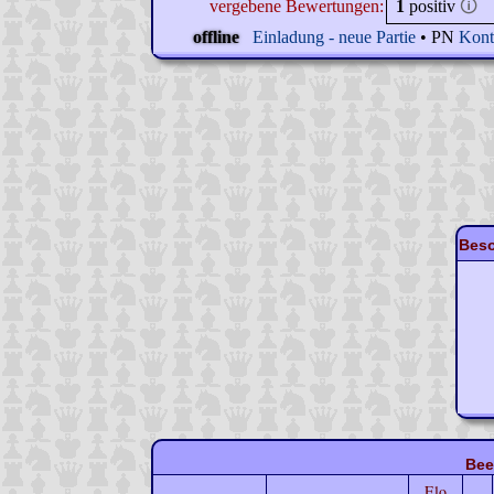
vergebene Bewertungen:
1
positiv
🛈
offline
Einladung - neue Partie
• PN
Kont
Beso
Bee
Elo