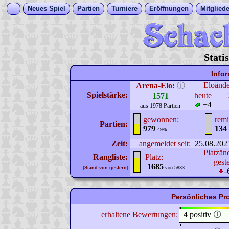
Neues Spiel
Partien
Turniere
Eröffnungen
Mitgliede
Stati
Info
Eloänd
Arena-Elo:
ⓘ
Spielstärke:
heute
1571
+4
aus 1978 Partien
gewonnen:
remi
Partien:
979
134
49%
Zeit:
angemeldet seit:
25.08.202
Platzän
Rangliste:
Platz:
gest
1685
[Stand von gestern]
von 5833
-
Persönliches Pro
erhaltene Bewertungen:
4
positiv
🛈