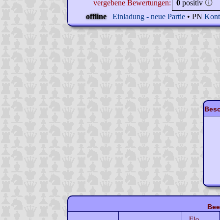
vergebene Bewertungen:
0
positiv
🛈
offline
Einladung - neue Partie
• PN
Kont
Beso
Bee
Elo