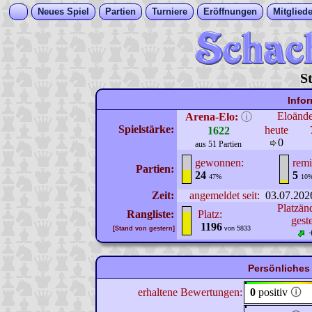
Neues Spiel
Partien
Turniere
Eröffnungen
Mitgliede
S
Info
Eloänd
Arena-Elo:
ⓘ
Spielstärke:
heute
1622
0
aus 51 Partien
gewonnen:
remi
Partien:
24
5
47%
10
Zeit:
angemeldet seit:
03.07.202
Platzän
Rangliste:
Platz:
gest
1196
[Stand von gestern]
von 5833
Persönliches
erhaltene Bewertungen:
0
positiv
🛈