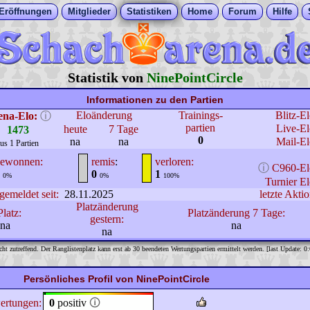
Eröffnungen
Mitglieder
Statistiken
Home
Forum
Hilfe
Statistik von
NinePointCircle
Informationen zu den Partien
Eloänderung
Trainings-
Blitz-E
ena-Elo:
ⓘ
partien
Live-El
heute
7 Tage
1473
0
na
na
Mail-El
us 1 Partien
ewonnen:
remis
:
verloren:
ⓘ
C960-El
0
1
0%
0%
100%
Turnier El
gemeldet seit:
28.11.2025
letzte Aktio
Platzänderung
Platz:
Platzänderung 7 Tage:
gestern:
na
na
na
cht zutreffend. Der Ranglistenplatz kann erst ab 30 beendeten Wertungspartien ermittelt werden. [last Update: 0
Persönliches Profil von NinePointCircle
ertungen:
0
positiv
🛈