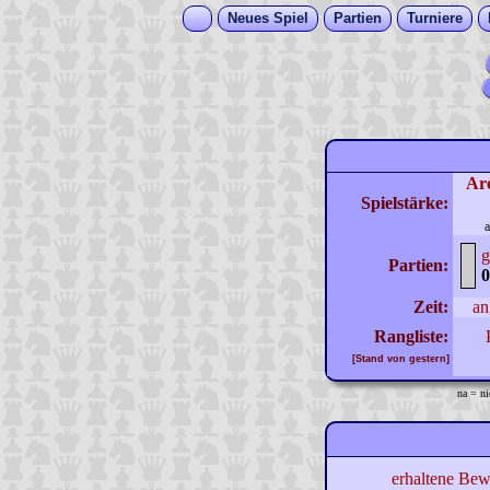
Neues Spiel
Partien
Turniere
Ar
Spielstärke:
a
g
Partien:
0
Zeit:
an
Rangliste:
[Stand von gestern]
na = ni
erhaltene Bew