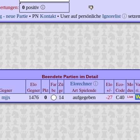
ertungen:
0
positiv
🛈
 - neue Partie
• PN
Kontakt
• User auf persönliche
Ignorelist
ⓘ
setze
Beendete Partien im Detail
Elorechner
ⓘ
Elo
Far
Zü
Elo
Eco-
Mo
Va
Gegner
Gegner
Pkt
be
ge
Art Spielende
+/-
Code
dus
ri.
mjjx
1476
0
14
aufgegeben
-27
C40