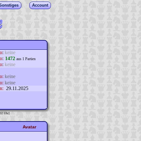
Sonstiges
Account
lo
:
keine
o
:
1472
aus 1 Partien
o
:
keine
o:
keine
o:
keine
n:
29.11.2025
:02 Uhr]
Avatar