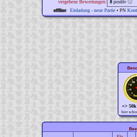
vergebene Bewertungen:
8
positiv
🛈
offline
Einladung - neue Partie
• PN
Kont
Beso
=> 50k
hier scho
Bee
Elo