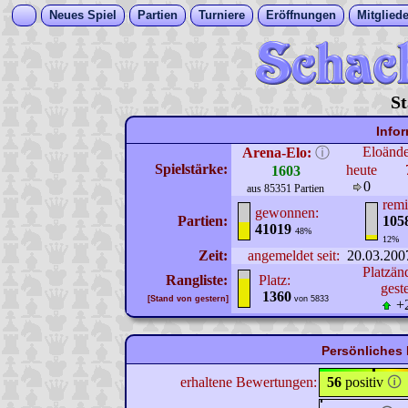
Neues Spiel
Partien
Turniere
Eröffnungen
Mitgliede
St
Info
Eloänd
Arena-Elo:
ⓘ
Spielstärke:
heute
1603
0
aus 85351 Partien
remi
gewonnen:
Partien:
105
41019
48%
12%
Zeit:
angemeldet seit:
20.03.200
Platzän
Rangliste:
Platz:
gest
1360
[Stand von gestern]
von 5833
+
Persönliches 
erhaltene Bewertungen:
56
positiv
🛈