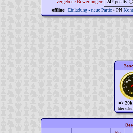
vergebene Bewertungen:
242
positiv

offline
Einladung - neue Partie
• PN
Kont
Beso
=> 20k
hier scho
Bee
Elo