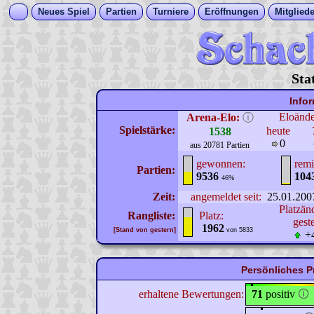
Neues Spiel
Partien
Turniere
Eröffnungen
Mitgliede
Sta
Info
Eloänd
Arena-Elo:
ⓘ
Spielstärke:
heute
1538
0
aus 20781 Partien
gewonnen:
remi
Partien:
9536
104
46%
Zeit:
angemeldet seit:
25.01.200
Platzän
Rangliste:
Platz:
gest
1962
[Stand von gestern]
von 5833
+
Persönliches P
erhaltene Bewertungen:
71
positiv
🛈