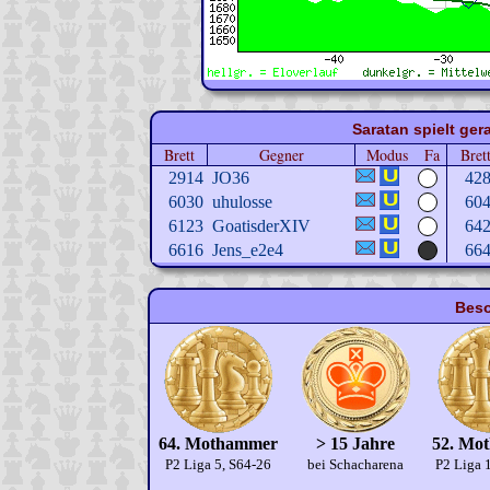
Saratan spielt ger
Brett
Gegner
Modus
Fa
Bret
2914
JO36
42
6030
uhulosse
60
6123
GoatisderXIV
64
6616
Jens_e2e4
66
Beso
64. Mothammer
> 15 Jahre
52. Mo
P2 Liga 5, S64-26
bei Schacharena
P2 Liga 