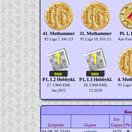
41. Mothammer
31. Mothammer
Pl. 1,
P2 Liga 7, S41-23
P1 Liga 10, S31-23
Kai-Turn
P1, L2 Hobbykl.
P1, L3 Hobbykl.
4. Mo
27. C960-EML
26. C960-EML
P1 Liga 
Jan.2021
12.2020
Bee
Elo
Zeitpunkt
Gegner
Gegner
Pkt
04.08.26 23:03
colorin
1675
0