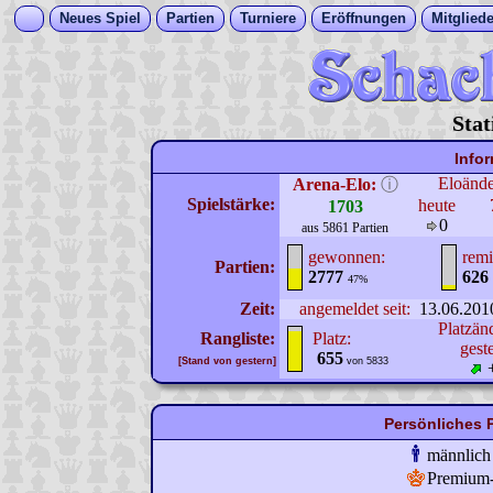
Neues Spiel
Partien
Turniere
Eröffnungen
Mitgliede
Stat
Info
Eloänd
Arena-Elo:
ⓘ
Spielstärke:
heute
1703
0
aus 5861 Partien
gewonnen:
remi
Partien:
2777
626
47%
Zeit:
angemeldet seit:
13.06.201
Platzän
Rangliste:
Platz:
gest
655
[Stand von gestern]
von 5833
Persönliches P
männlich
Premium