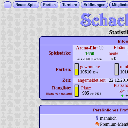
Neues Spiel
Partien
Turniere
Eröffnungen
Mitgliede
Statist
Info
Eloänd
Arena-Elo:
ⓘ
Spielstärke:
heute
1650
0
aus 20600 Partien
gewonnen:
remi
Partien:
10610
101
52%
Zeit:
angemeldet seit:
22.12.201
Platzän
Rangliste:
Platz:
gest
985
[Stand von gestern]
von 5833
+
Persönliches Pro
männlich
Premium-Mem