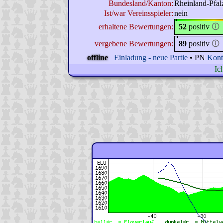
Bundesland/Kanton:
Rheinland-Pfal
Ist/war Vereinsspieler:
nein
erhaltene Bewertungen:
52
positiv
🛈
vergebene Bewertungen:
89
positiv
🛈
offline
Einladung - neue Partie
• PN
Kont
Ic