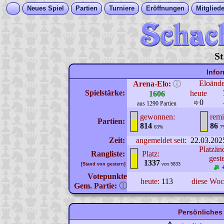
Neues Spiel
Partien
Turniere
Eröffnungen
Mitgliede
St
Info
Eloänd
Arena-Elo:
ⓘ
Spielstärke:
heute
1606
0
aus 1290 Partien
gewonnen:
remi
Partien:
814
86
63%
7
Zeit:
angemeldet seit:
22.03.202
Platzän
Rangliste:
Platz:
gest
1337
[Stand von gestern]
von 5833
Votepunkte
heute:
113
diese Wo
Gem. Partie:
ⓘ
Persönliches 